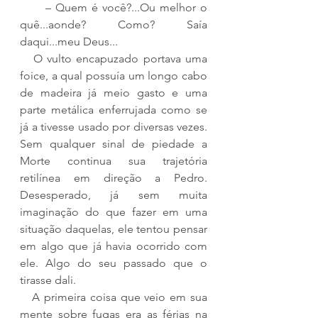
      – Quem é você?...Ou melhor o 
quê...aonde? Como? Saía 
daqui...meu Deus...
   O vulto encapuzado portava uma 
foice, a qual possuía um longo cabo 
de madeira já meio gasto e uma 
parte metálica enferrujada como se 
já a tivesse usado por diversas vezes. 
Sem qualquer sinal de piedade a 
Morte continua sua trajetória 
retilínea em direção a Pedro. 
Desesperado, já sem muita 
imaginação do que fazer em uma 
situação daquelas, ele tentou pensar 
em algo que já havia ocorrido com 
ele. Algo do seu passado que o 
tirasse dali.
   A primeira coisa que veio em sua 
mente sobre fugas era as férias na 