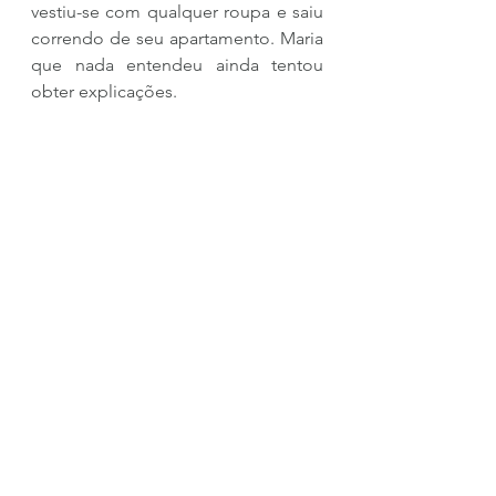
vestiu-se com qualquer roupa e saiu 
correndo de seu apartamento. Maria 
que nada entendeu ainda tentou 
obter explicações.
     – Pedro, "ondé que cê vai 
minino"...
   Pulava de dois em dois degraus e 
ia descendo do décimo até o térreo, 
trajeto que fez em menos de dois 
minutos. Disparou-se então para 
casa de seu pai, nunca estivera tão 
certo do que queria, queria se 
desculpar. Então ao atravessar a 
avenida sem olhar para nenhum 
lugar que não fosse em frente. 
Pedro entrou na frente de um 
caminhão. Um som estrondoso de 
buzina chamou sua atenção.
   Ele então se encontrou frente a 