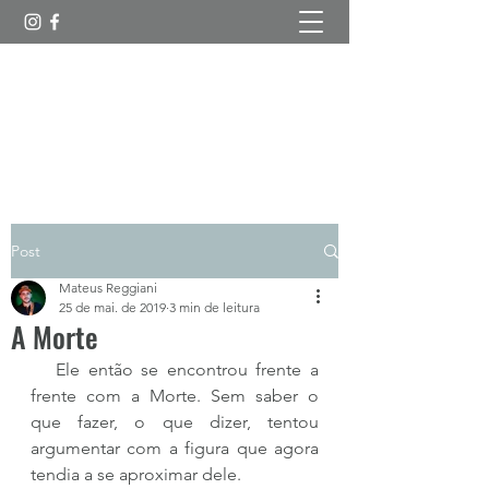
Esboços Poéticos
Post
Mateus Reggiani
25 de mai. de 2019
3 min de leitura
A Morte
   Ele então se encontrou frente a 
frente com a Morte. Sem saber o 
que fazer, o que dizer, tentou 
argumentar com a figura que agora 
tendia a se aproximar dele.