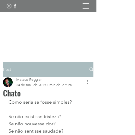
Esboços Poéticos
Post
Mateus Reggiani
24 de mai. de 2019
1 min de leitura
Chato
Como seria se fosse simples?
Se não existisse tristeza?
Se não houvesse dor?
Se não sentisse saudade?