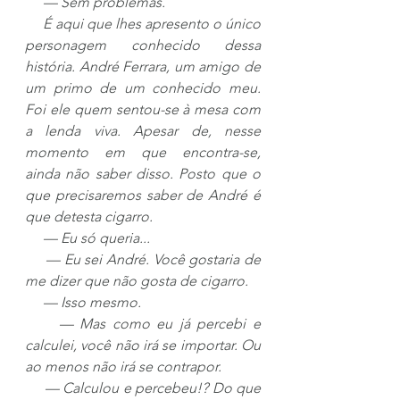
     — Sem problemas.
     É aqui que lhes apresento o único 
personagem conhecido dessa 
história. André Ferrara, um amigo de 
um primo de um conhecido meu. 
Foi ele quem sentou-se à mesa com 
a lenda viva. Apesar de, nesse 
momento em que encontra-se, 
ainda não saber disso. Posto que o 
que precisaremos saber de André é 
que detesta cigarro.
     — Eu só queria...
     — Eu sei André. Você gostaria de 
me dizer que não gosta de cigarro.
     — Isso mesmo.
     — Mas como eu já percebi e 
calculei, você não irá se importar. Ou 
ao menos não irá se contrapor.
     — Calculou e percebeu!? Do que 