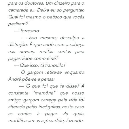
para os doutores. Um cinzeiro para o 
camarada e... Deixa eu só perguntar. 
Qual foi mesmo o petisco que vocês 
pediram?
     — Torresmo.
    — Isso mesmo, desculpa a 
distração. É que ando com a cabeça 
nas nuvens, muitas contas para 
pagar. Sabe como é né?
     — Que isso, tá tranquilo!
     O garçom retira-se enquanto 
André põe-se a pensar.
     — O que foi que te disse? A 
constante "memória" que nosso 
amigo garçom carrega pela vida foi 
alterada pelas incógnitas, neste caso 
as contas à pagar. As quais 
modificaram as ações dele, fazendo-
o esquecer a maioria dos pedidos.    