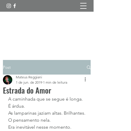
Esboços Poéticos
Post
Mateus Reggiani
1 de jun. de 2019
1 min de leitura
Estrada do Amor
A caminhada que se segue é longa. 
É árdua. 
As lamparinas jaziam altas. Brilhantes.
O pensamento nela.
Era inevitável nesse momento.