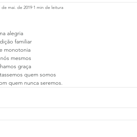
7 de mai. de 2019
1 min de leitura
na alegria
ição familiar
e monotonia
 nós mesmos
chamos graça
itassemos quem somos
com quem nunca seremos. 